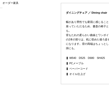
オーダー家具
ダイニングチェア ／ Dining chair
幅があり男性でも窮屈に感じること
座っていただるため、書斎の椅子と
も。
背もたれの柔らかい曲線とワンポイ
の2本の契りは、机に収めた後ろ姿
になります。背の両端はちょっとし
掛にも。
▍ W540 D525 D680 SH425
▍ PCメープル
▍ ペーパーコード
▍ オイル仕上げ