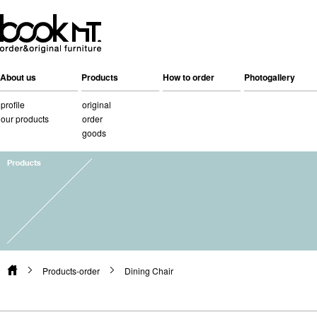
About us
Products
How to order
Photogallery
profile
original
our products
order
goods
Products-order
Dining Chair