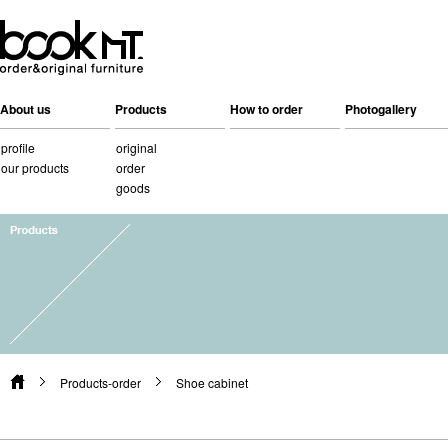
About us
Products
How to order
Photogallery
profile
original
our products
order
goods
Products-order
Shoe cabinet