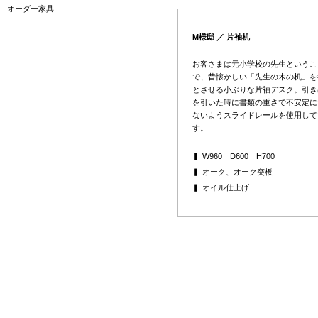
オーダー家具
M様邸 ／ 片袖机
お客さまは元小学校の先生というこ
で、昔懐かしい「先生の木の机」を
とさせる小ぶりな片袖デスク。引き
を引いた時に書類の重さで不安定に
ないようスライドレールを使用して
す。
▍ W960 D600 H700
▍ オーク、オーク突板
▍ オイル仕上げ