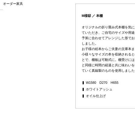
オーダー家具
M様邸 ／ 本棚
オリジナルの折り畳み式本棚
を気に
ていただき、ご自宅のサイズや用途
予算に合わせてアレンジした形でお
しました。
お子様の絵本からご夫妻の文庫本ま
小様々なサイズの本を収納されると
とで、棚板は可動式に。棚受けには
と同様に時間の経過と共に味わいを
ていく真鍮製のものを使用しました
▍ W1580 D270 H655
▍ ホワイトアッシュ
▍ オイル仕上げ