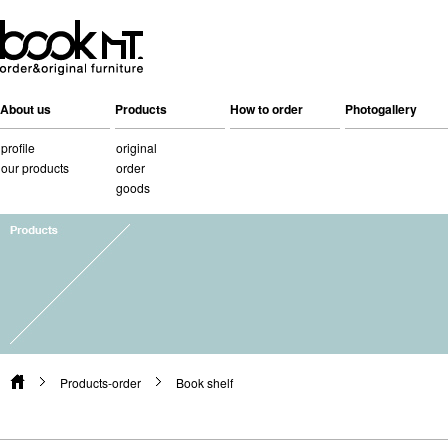
About us
Products
How to order
Photogallery
profile
original
our products
order
goods
Products-order
Book shelf