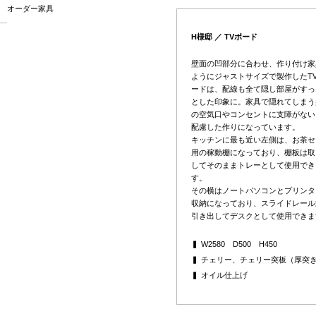
オーダー家具
H様邸 ／ TVボード
壁面の凹部分に合わせ、作り付け家
ようにジャストサイズで製作したT
ードは、配線も全て隠し部屋がすっ
とした印象に。家具で隠れてしまう
の空気口やコンセントに支障がない
配慮した作りになっています。
キッチンに最も近い左側は、お茶セ
用の稼動棚になっており、棚板は取
してそのままトレーとして使用でき
す。
その横はノートパソコンとプリンタ
収納になっており、スライドレール
引き出してデスクとして使用できま
▍ W2580 D500 H450
▍ チェリー、チェリー突板（厚突
▍ オイル仕上げ