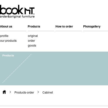
About us
Products
How to order
Photogallery
profile
original
our products
order
goods
Products-order
Cabinet